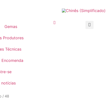
Gemas
s Produtores
es Técnicas
b Encomenda
stre-se
 notícias
o / 48