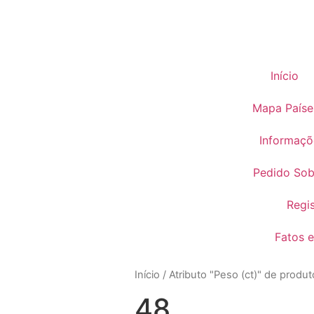
Início
Mapa Paíse
Informaçõ
Pedido So
Regi
Fatos e
Início
/ Atributo "Peso (ct)" de produt
48