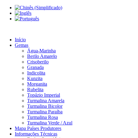
Início
Gemas
Água-Marinha
Berilo Amarelo
Crisoberilo
Granada
Indicolita
Kunzita
Morganita
Rubelita
Topázio Imperial
Turmalina Amarela
Turmalina Bicolor
Turmalina Paraíba
Turmalina Rosa
Turmalina Verde / Azul
Mapa Países Produtores
Informações Técnicas