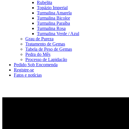
Rubelita
Topázio Imperial
Turmalina Amarela
Turmalina Bicolor
Turmalina Paraíba
Turmalina Rosa
Turmalina Verde / Azul
Grau de Pureza
Tratamento de Gemas
Tabela de Peso de Gemas
Pedra do Mês
Processo de Lapidação
Pedido Sob Encomenda
Registre-se
Fatos e notícias