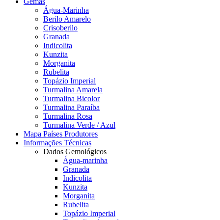
Gemas
Água-Marinha
Berilo Amarelo
Crisoberilo
Granada
Indicolita
Kunzita
Morganita
Rubelita
Topázio Imperial
Turmalina Amarela
Turmalina Bicolor
Turmalina Paraíba
Turmalina Rosa
Turmalina Verde / Azul
Mapa Países Produtores
Informações Técnicas
Dados Gemológicos
Água-marinha
Granada
Indicolita
Kunzita
Morganita
Rubelita
Topázio Imperial