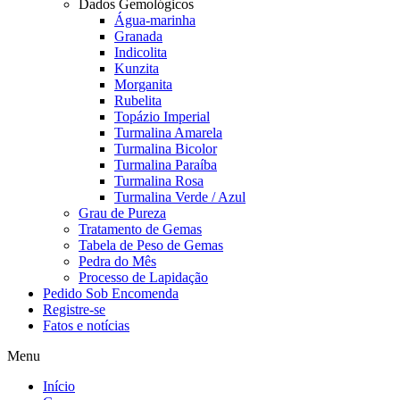
Dados Gemológicos
Água-marinha
Granada
Indicolita
Kunzita
Morganita
Rubelita
Topázio Imperial
Turmalina Amarela
Turmalina Bicolor
Turmalina Paraíba
Turmalina Rosa
Turmalina Verde / Azul
Grau de Pureza
Tratamento de Gemas
Tabela de Peso de Gemas
Pedra do Mês
Processo de Lapidação
Pedido Sob Encomenda
Registre-se
Fatos e notícias
Menu
Início