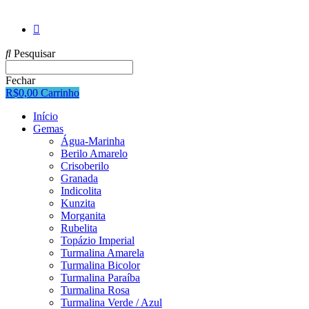
Pesquisar
Fechar
R$
0,00
Carrinho
Início
Gemas
Água-Marinha
Berilo Amarelo
Crisoberilo
Granada
Indicolita
Kunzita
Morganita
Rubelita
Topázio Imperial
Turmalina Amarela
Turmalina Bicolor
Turmalina Paraíba
Turmalina Rosa
Turmalina Verde / Azul