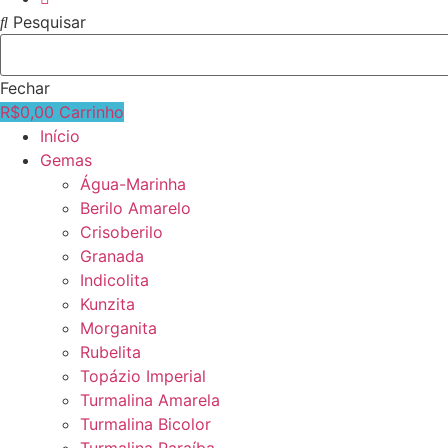
Pesquisar
Fechar
R$
0,00
Carrinho
Início
Gemas
Água-Marinha
Berilo Amarelo
Crisoberilo
Granada
Indicolita
Kunzita
Morganita
Rubelita
Topázio Imperial
Turmalina Amarela
Turmalina Bicolor